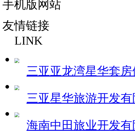
手机版网站
友情链接
LINK
三亚亚龙湾星华套房
三亚星华旅游开发有
海南中田旅业开发有