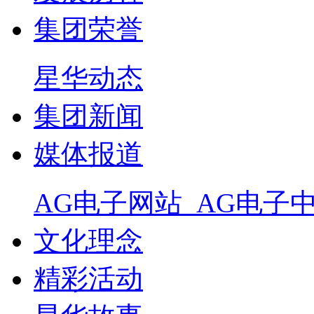
集团荣誉
星华动态
集团新闻
媒体报道
AG电子网站_AG电子
文化理念
精彩活动