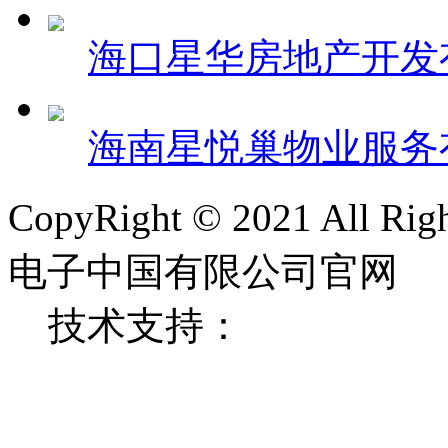
海口星华房地产开发
海南星悦巢物业服务
CopyRight © 2021 All 
电子中国有限公司官网
技术支持：