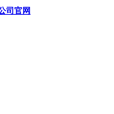
限公司官网