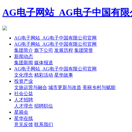
AG电子网站_AG电子中国有
AG电子网站_AG电子中国有限公司官网
AG电子网站_AG电子中国有限公司官网
集团简介
旗下公司
发展历程
集团荣誉
新闻动态
集团新闻
媒体报道
AG电子网站_AG电子中国有限公司官网
文化理念
精彩活动
星华故事
投资产业
文旅运营与融合
城市更新与改造
美丽乡村与赋能
社会公益
人才招聘
人才理念
招聘职位
星籍会
星华在线
意见反馈
联系我们