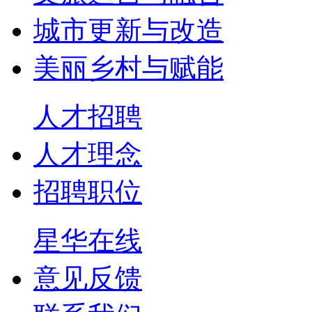
城市更新与改造
美丽乡村与赋能
人才招聘
人才理念
招聘职位
星华在线
意见反馈