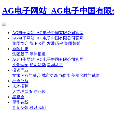
AG电子网站_AG电子中国有
AG电子网站_AG电子中国有限公司官网
AG电子网站_AG电子中国有限公司官网
集团简介
旗下公司
发展历程
集团荣誉
新闻动态
集团新闻
媒体报道
AG电子网站_AG电子中国有限公司官网
文化理念
精彩活动
星华故事
投资产业
文旅运营与融合
城市更新与改造
美丽乡村与赋能
社会公益
人才招聘
人才理念
招聘职位
星籍会
星华在线
意见反馈
联系我们