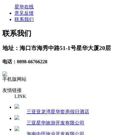
星华在线
意见反馈
联系我们
联系我们
地址：海口市海秀中路51-1号星华大厦20层
电话：0898-66766228
手机版网站
友情链接
LINK
三亚亚龙湾星华套房假日酒店
三亚星华旅游开发有限公司
海南中田旅业开发有限公司