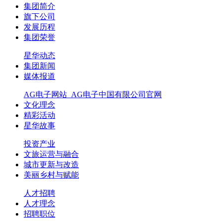
集团简介
旗下公司
发展历程
集团荣誉
星华动态
集团新闻
媒体报道
AG电子网站_AG电子中国有限公司官网
文化理念
精彩活动
星华故事
投资产业
文旅运营与融合
城市更新与改造
美丽乡村与赋能
人才招聘
人才理念
招聘职位