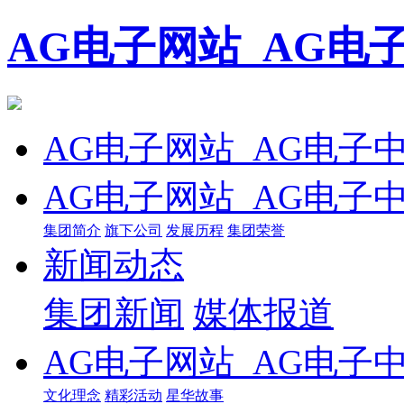
AG电子网站_AG电
AG电子网站_AG电子
AG电子网站_AG电子
集团简介
旗下公司
发展历程
集团荣誉
新闻动态
集团新闻
媒体报道
AG电子网站_AG电子
文化理念
精彩活动
星华故事