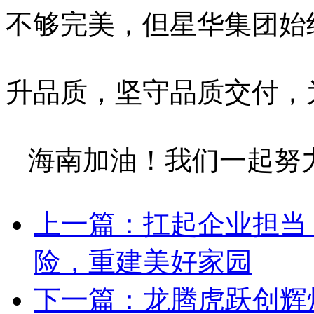
不够完美，但星华集团始
升品质，坚守品质交付，
海南加油！我们一起努
上一篇：扛起企业担当
险，重建美好家园
下一篇：龙腾虎跃创辉煌