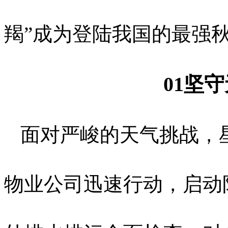
羯”成为登陆我国的最强
01坚
面对严峻的天气挑战，
物业公司迅速行动，启动