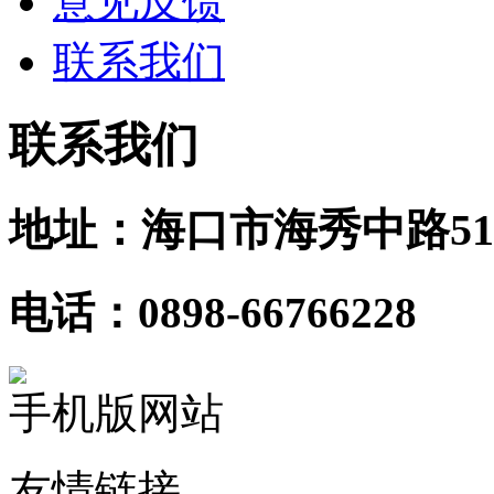
意见反馈
联系我们
联系我们
地址：海口市海秀中路51
电话：0898-66766228
手机版网站
友情链接