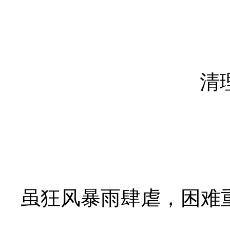
清
虽狂风暴雨肆虐，困难