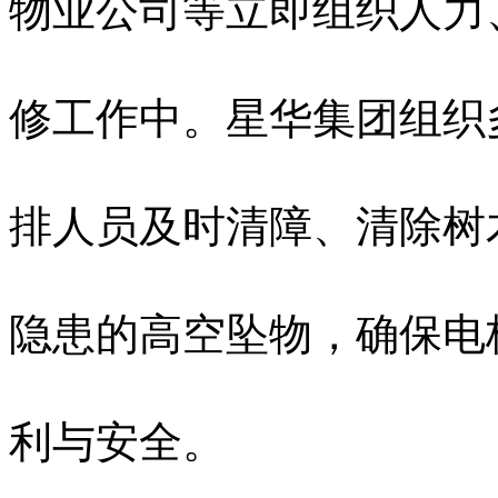
物业公司等立即组织人力
修工作中。星华集团组织
排人员及时清障、清除树
隐患的高空坠物，确保电
利与安全。