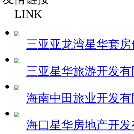
LINK
三亚亚龙湾星华套房
三亚星华旅游开发有
海南中田旅业开发有
海口星华房地产开发