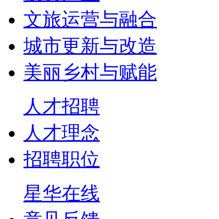
文旅运营与融合
城市更新与改造
美丽乡村与赋能
人才招聘
人才理念
招聘职位
星华在线